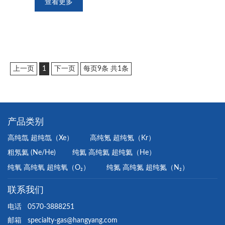
查看更多
上一页
1
下一页
每页9条 共
1
条
产品类别
高纯氙 超纯氙（Xe）
高纯氪 超纯氪（Kr）
粗氖氦 (Ne/He)
纯氦 高纯氦 超纯氦（He）
纯氧 高纯氧 超纯氧（O₂）
纯氮 高纯氮 超纯氮（N₂）
联系我们
电话
0570-3888251
邮箱
specialty-gas@hangyang.com