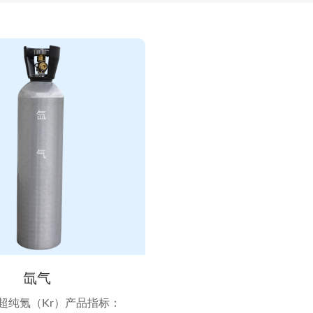
氙气
超纯氪（Kr）产品指标：