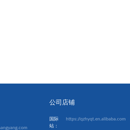
公司店铺
国际
https://qzhyqt.en.alibaba.com
站：
hangyang.com