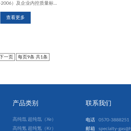
29-2006）及企业内控质量标准
主要用电真空、电光源及半导
查看更多
下一页
每页9条 共
1
条
产品类别
联系我们
高纯氙 超纯氙（Xe）
电话
0570-3888251
高纯氪 超纯氪（Kr）
邮箱
specialty-gas@