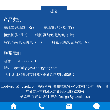
产品类别
高纯氙 超纯氙（Xe）
高纯氪 超纯氪（Kr）
粗氖氦 (Ne/He)
纯氦 高纯氦 超纯氦（He）
纯氧 高纯氧 超纯氧（O₂）
纯氮 高纯氮 超纯氮（N₂）
联系我们
电话
0570-3888251
邮箱
specialty-gas@hangyang.com
地址
浙江省衢州市柯城区高新园区华阳路28号
Coptyright©hytzqt.com 版权所有: 衢州杭氧特种气体有限公司 地址：浙
江省衢州市柯城区高新园区华阳路28号
芝麻开门 规划·设计·开发 Design By ezmkm.cn