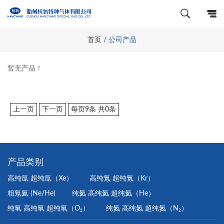
首页
/
公司产品
暂无产品！
上一页
下一页
每页9条 共
0
条
产品类别
高纯氙 超纯氙（Xe）
高纯氪 超纯氪（Kr）
粗氖氦 (Ne/He)
纯氦 高纯氦 超纯氦（He）
纯氧 高纯氧 超纯氧（O₂）
纯氮 高纯氮 超纯氮（N₂）