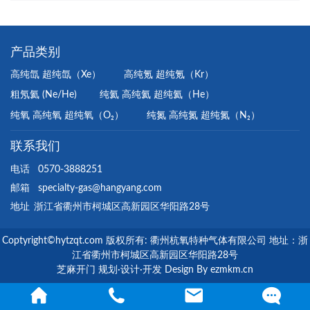
产品类别
高纯氙 超纯氙（Xe）
高纯氪 超纯氪（Kr）
粗氖氦 (Ne/He)
纯氦 高纯氦 超纯氦（He）
纯氧 高纯氧 超纯氧（O₂）
纯氮 高纯氮 超纯氮（N₂）
联系我们
电话
0570-3888251
邮箱
specialty-gas@hangyang.com
地址
浙江省衢州市柯城区高新园区华阳路28号
Coptyright©hytzqt.com 版权所有: 衢州杭氧特种气体有限公司 地址：浙
江省衢州市柯城区高新园区华阳路28号
芝麻开门 规划·设计·开发 Design By ezmkm.cn